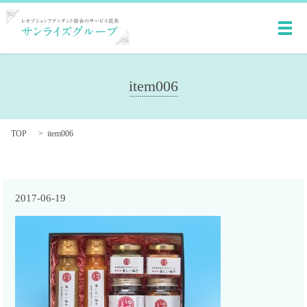
メ
item006
TOP
item006
2017-06-19