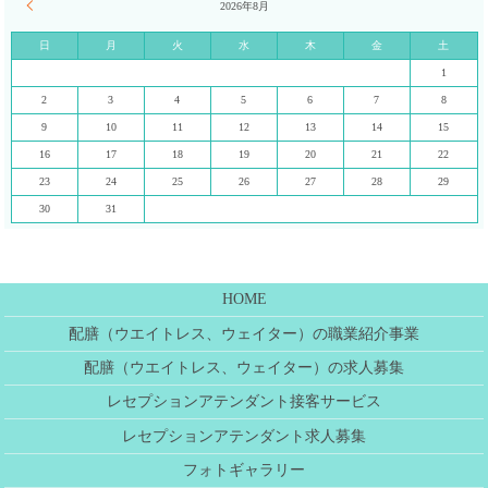
« 7月
2026年8月
日
月
火
水
木
金
土
1
2
3
4
5
6
7
8
9
10
11
12
13
14
15
16
17
18
19
20
21
22
23
24
25
26
27
28
29
30
31
HOME
配膳（ウエイトレス、ウェイター）の職業紹介事業
配膳（ウエイトレス、ウェイター）の求人募集
レセプションアテンダント接客サービス
レセプションアテンダント求人募集
フォトギャラリー