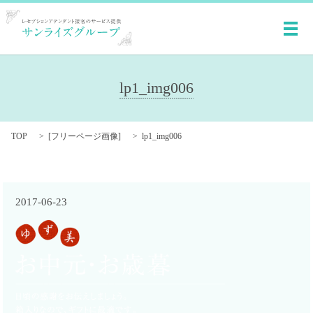
メ
lp1_img006
TOP
[
フリーページ画像
]
lp1_img006
2017-06-23